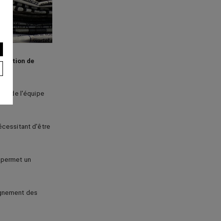
otection de
ion de l'équipe
écessitant d'être
 permet un
agnement des