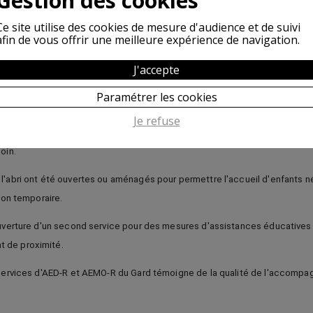
Gestion des cookies
Ce site utilise des cookies de mesure d'audience et de suivi
afin de vous offrir une meilleure expérience de navigation.
J'accepte
 PLURIELS a poursuivi ses missions pour répondre aux enjeux de la pr
Paramétrer les cookies
Je refuse
ponnière a été ouverte pour l'accueil de bébé dans l'attente d'une évaluat
oin.
l'abri ont été ouvertes ou aménagés pour permettre l'accueil d'enfants n
açon temporaire.
uverture d'un second service pour des mesures d'assistances éducatives
de proximité.
 services d'AED-R et AEMO-R du Gard témoigne de la qualité de l'accomp