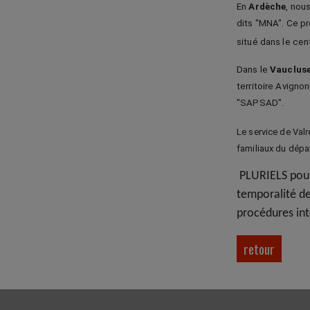
En
Ardèche
, nou
dits "MNA". Ce pr
situé dans le cent
Dans le
Vauclus
territoire Avign
"SAPSAD".
Le service de Val
familiaux du dépa
PLURIELS pours
temporalité de
procédures int
retour