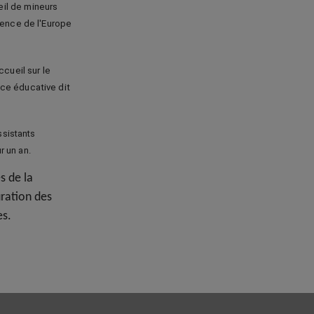
eil de mineurs
dence de l'Europe
ccueil sur le
ce éducative dit
ssistants
r un an.
s de la
uration des
es.