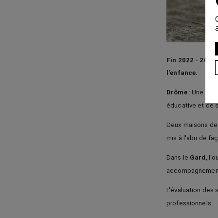
Fin 2022 - 2023
l'enfance.
Drôme
: Une pou
éducative et de s
Deux maisons de 
mis à l'abri de f
Dans le
Gard
,
l'o
accompagnement 
L'évaluation des
professionnels.