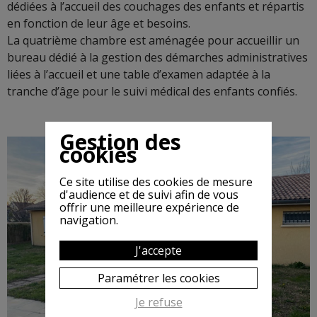
dédiées à l’accueil des couchages des enfants et répartis
en fonction de leur âge et besoins.
La quatrième chambre est aménagée pour accueillir un
bureau dédié à la gestion des démarches administratives
liées à l’accueil et une table d’examen adaptée à la
tranche d’âge pour le suivi médical des enfants confiés.
Gestion des
cookies
Ce site utilise des cookies de mesure
d'audience et de suivi afin de vous
offrir une meilleure expérience de
navigation.
J'accepte
Paramétrer les cookies
Je refuse