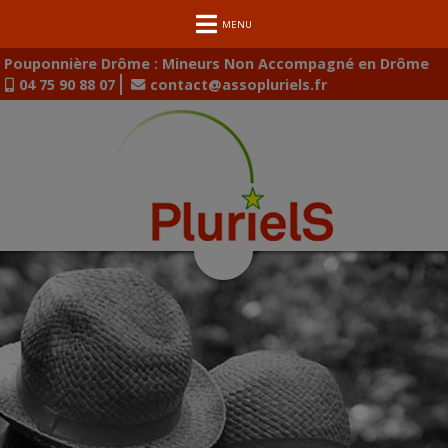
MENU
Pouponnière Drôme : Mineurs Non Accompagné en Drôme
04 75 90 88 07
contact@assopluriels.fr