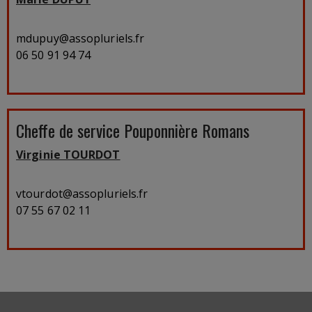
mdupuy@assopluriels.fr
06 50 91 94 74
Cheffe de service Pouponnière Romans
Virginie TOURDOT
vtourdot@assopluriels.fr
07 55 67 02 11