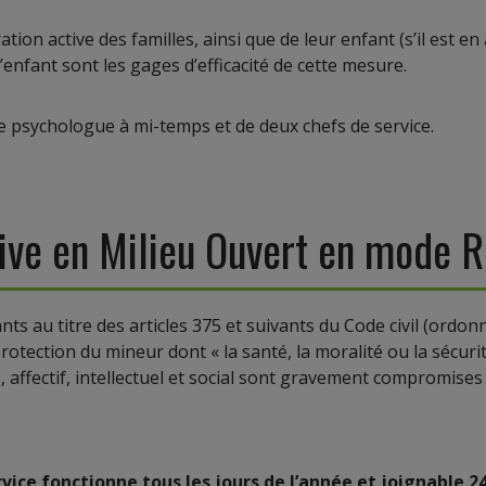
tion active des familles, ainsi que de leur enfant (s’il est e
’enfant sont les gages d’efficacité de cette mesure.
 psychologue à mi-temps et de deux chefs de service.
tive en Milieu Ouvert en mode
ts au titre des articles 375 et suivants du Code civil (ordo
 protection du mineur dont « la santé, la moralité ou la sécur
ffectif, intellectuel et social sont gravement compromises 
rvice fonctionne tous les jours de l’année et joignable 2