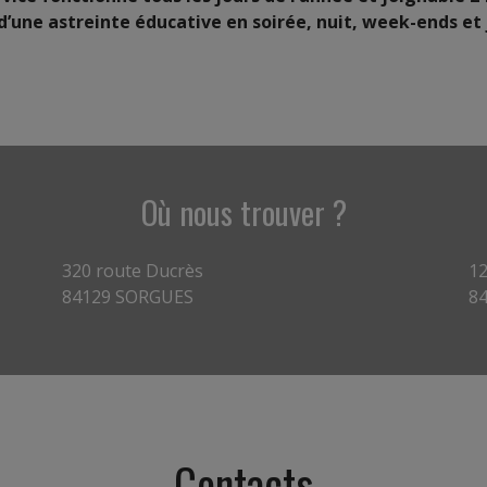
 d’une astreinte éducative en soirée, nuit, week-ends et 
Où nous trouver ?
320 route Ducrès
12
84129 SORGUES
8
Contacts