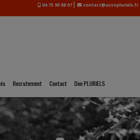
04 75 90 88 07
contact@assopluriels.fr
tés
Recrutement
Contact
Don PLURIELS