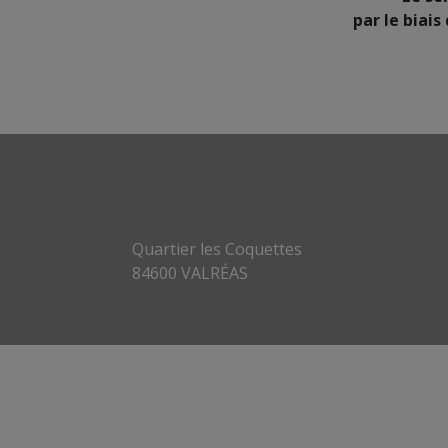
par le biais
Quartier les Coquettes
84600 VALRÉAS