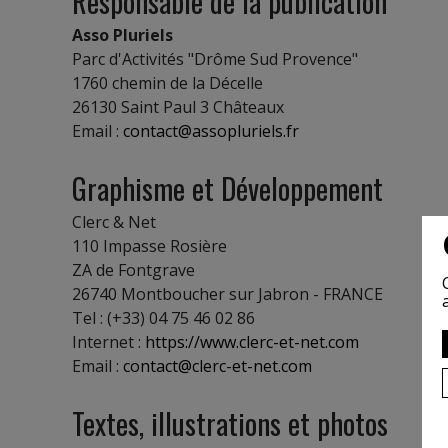
Responsable de la publication
Asso Pluriels
Parc d'Activités "Drôme Sud Provence"
1760 chemin de la Décelle
26130 Saint Paul 3 Châteaux
Email :
contact@assopluriels.fr
Graphisme et Développement
Clerc & Net
110 Impasse Rosière
ZA de Fontgrave
26740 Montboucher sur Jabron - FRANCE
Tel : (+33) 04 75 46 02 86
Internet :
https://www.clerc-et-net.com
Email :
contact@clerc-et-net.com
Textes, illustrations et photos