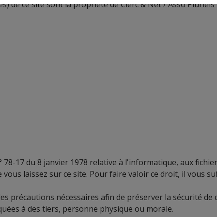
s) de ce site sont la propriété de Clerc & Net / Asso Pluriels
78-17 du 8 janvier 1978 relative à l'informatique, aux fichier
vous laissez sur ce site. Pour faire valoir ce droit, il vous s
s précautions nécessaires afin de préserver la sécurité de
es à des tiers, personne physique ou morale.