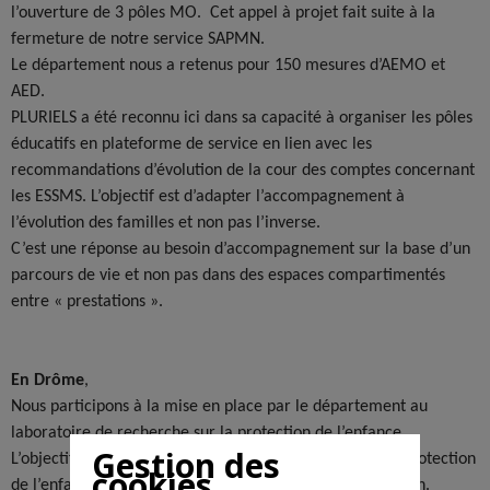
l’ouverture de 3 pôles MO. Cet appel à projet fait suite à la
fermeture de notre service SAPMN.
Le département nous a retenus pour 150 mesures d’AEMO et
AED.
PLURIELS a été reconnu ici dans sa capacité à organiser les pôles
éducatifs en plateforme de service en lien avec les
recommandations d’évolution de la cour des comptes concernant
les ESSMS. L’objectif est d’adapter l’accompagnement à
l’évolution des familles et non pas l’inverse.
C’est une réponse au besoin d’accompagnement sur la base d’un
parcours de vie et non pas dans des espaces compartimentés
entre « prestations ».
En Drôme
,
Nous participons à la mise en place par le département au
laboratoire de recherche sur la protection de l’enfance.
Gestion des
L’objectif est de s’interroger à partir des constats de la protection
cookies
de l’enfance d’aujourd’hui, ce qu’elle pourrait être demain.