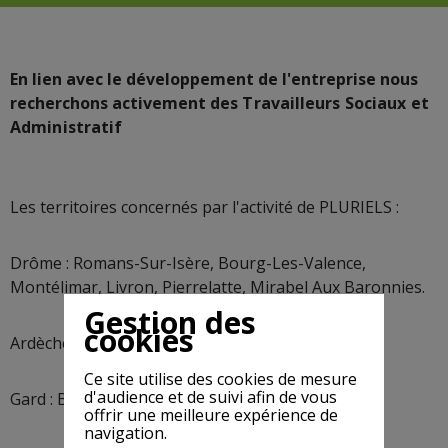
En lien avec le développement de l'entreprise nous
recherchons activement
des Travailleurs Sociaux et
Administratif
Les
territoires concernés par l'activité de PLURIELS :
Drôme : Romans-Sur-Isère, Bourg-Les-Valence,
Montélimar, Livron, Pierrelatte, Mirabel Aux Baronnies.
Gestion des
cookies
Ardèche : Annonay, Aubenas, Bourg-Saint-Andéol.
Ce site utilise des cookies de mesure
d'audience et de suivi afin de vous
Gard : Bagnols sur Cèze / Uzes.
offrir une meilleure expérience de
navigation.