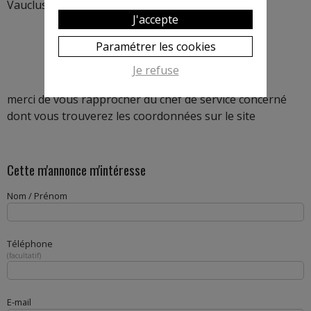
Vaucluse : Valréas, Sorgues, Pertuis.
J'accepte
Paramétrer les cookies
Je refuse
merci de vous rapprocher du chef de service concerné
dont vous trouverez les coordonnées sur le site
Cette m'annonce m'intéresse
Nom / Prénom
Téléphone
facultatif
E-mail